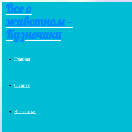
Все о
Menu
животном —
Кузнечики
Главная
О сайте
Все статьи