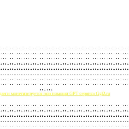
.
.
.
.
.
.
.
.
.
.
.
.
.
.
.
.
.
.
.
.
.
.
.
.
.
.
.
.
.
.
.
.
.
.
.
.
.
.
.
.
.
.
.
.
.
.
.
.
.
.
.
.
.
.
.
.
.
.
.
.
.
.
.
.
.
.
.
.
.
.
.
.
.
.
.
.
.
.
.
.
.
.
.
.
.
.
.
.
.
.
.
.
.
.
.
.
.
.
.
.
.
.
.
.
.
.
.
.
.
.
.
.
.
.
.
.
.
.
.
.
.
.
.
.
.
.
.
.
.
.
.
.
.
.
.
.
.
.
.
.
.
.
.
.
.
.
.
.
.
.
.
.
.
.
.
.
.
.
.
.
.
.
.
.
.
.
.
.
.
.
.
.
.
.
.
.
.
.
.
.
.
.
.
.
.
.
.
.
.
.
.
.
.
.
.
.
.
.
.
.
.
.
.
.
.
.
.
.
.
.
.
.
.
.
.
.
.
.
.
.
.
.
.
.
.
.
.
.
.
.
.
.
.
.
.
.
.
.
.
.
.
.
.
.
.
.
.
.
.
.
.
.
.
.
.
.
.
.
.
.
.
.
.
.
.
.
.
.
.
.
.
.
.
.
.
.
.
.
.
.
.
.
.
.
.
.
.
.
.
.
.
.
.
.
.
.
.
.
.
.
.
.
.
.
.
.
.
.
.
.
.
.
.
.
.
.
.
.
.
.
.
.
.
.
.
.
.
.
.
.
.
.
.
.
.
.
.
.
.
.
.
.
.
.
.
.
.
.
.
.
.
.
.
.
.
.
.
.
.
.
.
.
.
.
.
.
.
.
.
.
.
.
.
.
.
.
.
.
.
.
.
.
.
.
.
.
.
.
.
.
.
.
.
.
.
.
.
.
.
.
.
.
.
.
.
.
.
.
.
.
.
.
.
.
.
.
.
.
.
.
.
.
.
.
.
.
.
.
.
.
.
.
.
.
.
.
.
.
.
.
.
.
.
.
.
.
.
.
.
.
.
.
.
.
дан и монетизируется при помощи GPT сервиса Ggl2.ru
.
.
.
.
.
.
.
.
.
.
.
.
.
.
.
.
.
.
.
.
.
.
.
.
.
.
.
.
.
.
.
.
.
.
.
.
.
.
.
.
.
.
.
.
.
.
.
.
.
.
.
.
.
.
.
.
.
.
.
.
.
.
.
.
.
.
.
.
.
.
.
.
.
.
.
.
.
.
.
.
.
.
.
.
.
.
.
.
.
.
.
.
.
.
.
.
.
.
.
.
.
.
.
.
.
.
.
.
.
.
.
.
.
.
.
.
.
.
.
.
.
.
.
.
.
.
.
.
.
.
.
.
.
.
.
.
.
.
.
.
.
.
.
.
.
.
.
.
.
.
.
.
.
.
.
.
.
.
.
.
.
.
.
.
.
.
.
.
.
.
.
.
.
.
.
.
.
.
.
.
.
.
.
.
.
.
.
.
.
.
.
.
.
.
.
.
.
.
.
.
.
.
.
.
.
.
.
.
.
.
.
.
.
.
.
.
.
.
.
.
.
.
.
.
.
.
.
.
.
.
.
.
.
.
.
.
.
.
.
.
.
.
.
.
.
.
.
.
.
.
.
.
.
.
.
.
.
.
.
.
.
.
.
.
.
.
.
.
.
.
.
.
.
.
.
.
.
.
.
.