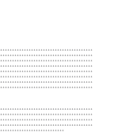
.
.
.
.
.
.
.
.
.
.
.
.
.
.
.
.
.
.
.
.
.
.
.
.
.
.
.
.
.
.
.
.
.
.
.
.
.
.
.
.
.
.
.
.
.
.
.
.
.
.
.
.
.
.
.
.
.
.
.
.
.
.
.
.
.
.
.
.
.
.
.
.
.
.
.
.
.
.
.
.
.
.
.
.
.
.
.
.
.
.
.
.
.
.
.
.
.
.
.
.
.
.
.
.
.
.
.
.
.
.
.
.
.
.
.
.
.
.
.
.
.
.
.
.
.
.
.
.
.
.
.
.
.
.
.
.
.
.
.
.
.
.
.
.
.
.
.
.
.
.
.
.
.
.
.
.
.
.
.
.
.
.
.
.
.
.
.
.
.
.
.
.
.
.
.
.
.
.
.
.
.
.
.
.
.
.
.
.
.
.
.
.
.
.
.
.
.
.
.
.
.
.
.
.
.
.
.
.
.
.
.
.
.
.
.
.
.
.
.
.
.
.
.
.
.
.
.
.
.
.
.
.
.
.
.
.
.
.
.
.
.
.
.
.
.
.
.
.
.
.
.
.
.
.
.
.
.
.
.
.
.
.
.
.
.
.
.
.
.
.
.
.
.
.
.
.
.
.
.
.
.
.
.
.
.
.
.
.
.
.
.
.
.
.
.
.
.
.
.
.
.
.
.
.
.
.
.
.
.
.
.
.
.
.
.
.
.
.
.
.
.
.
.
.
.
.
.
.
.
.
.
.
.
.
.
.
.
.
.
.
.
.
.
.
.
.
.
.
.
.
.
.
.
.
.
.
.
.
.
.
.
.
.
.
.
.
.
.
.
.
.
.
.
.
.
.
.
.
.
.
.
.
.
.
.
.
.
.
.
.
.
.
.
.
.
.
.
.
.
.
.
.
.
.
.
.
.
.
.
.
.
.
.
.
.
.
.
.
.
.
.
.
.
.
.
.
.
.
.
.
.
.
.
.
.
.
.
.
.
.
.
.
.
.
.
.
.
.
.
.
.
.
.
.
.
.
.
.
.
.
.
.
.
.
.
.
.
.
.
.
.
.
.
.
.
.
.
.
.
.
.
.
.
.
.
.
.
.
.
.
.
.
.
.
.